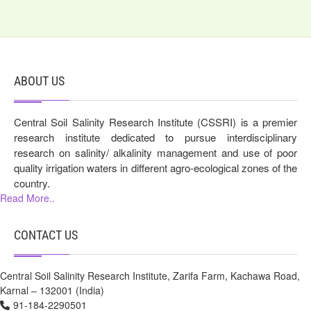
कार्यक्रम (11-14 मई 2026) आयोजित किया।
NOTICE FOR ENGAGEMENT OF PART TIME
DOCTORS
ABOUT US
NOTICE FOR ENGAGEMENT OF PART TIME DOCTORS
Central Soil Salinity Research Institute (CSSRI) is a premier
Agricultural Input Distribution-cum-Training Programme
research institute dedicated to pursue interdisciplinary
on Balanced Use of Fertilizers in Crops Organized at
research on salinity/ alkalinity management and use of poor
CSSRI, Karnal.
quality irrigation waters in different agro-ecological zones of the
country.
Agricultural Input Distribution-cum-Training Programme on
Read More..
Balanced Use of Fertilizers in Crops Organized at CSSRI,
Karnal.
CONTACT US
कृषि विज्ञान केंद्र, हरदोई-II द्वारा “ संतुलित उर्वरक उपयोग” विषय पर “
Central Soil Salinity Research Institute, Zarifa Farm, Kachawa Road,
मेरा गाँव मेरा गौरव” के अंतर्गत एक दिवसीय गोष्ठी एवं जागरुकता
Karnal – 132001 (India)
कार्यक्रम का आयोजन
91-184-2290501